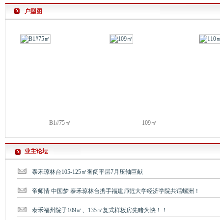
户型图
B1#75㎡
109㎡
业主论坛
泰禾琼林台105-125㎡奢阔平层7月压轴巨献
帝师情 中国梦 泰禾琼林台携手福建师范大学经济学院共话螺洲！
泰禾福州院子109㎡、135㎡复式样板房先睹为快！！