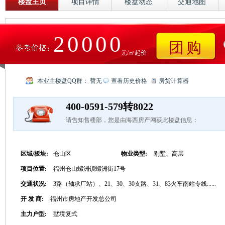
楼盘主页
项目详情
楼盘动态
交通地图
20000
团购
元/㎡起价
本业主楼盘QQ群：
暂无
查看历史价格
房货计算器
400-0591-579转8022
请告知售楼部，您是由海西房产网获此楼盘信息：
区域/板块:
仓山区
物业类型:
别墅、高层
项目位置:
福州仓山螺洲镇螺洲街17号
交通状况:
3路（轴承厂站）、21、30、30支路、31、83火车南站专线......
开 发 商:
福州市房地产开发总公司
主力户型:
墅境复式