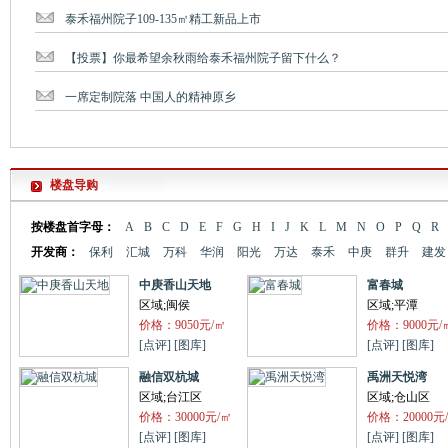
泰禾福州院子109-135㎡精工新品上市
【投票】你最希望余秋雨给泰禾福州院子留下什么？
一席定制院落 中国人的精神原乡
楼盘导购
按楼盘首字母：
A
B
C
D
E
F
G
H
I
J
K
L
M
N
O
P
Q
R
开发商：
保利
汇城
万科
华润
阳光
万达
泰禾
中庚
群升
建发
中庚香山天地
富春城
区域;闽侯
区域;平潭
价格：9050元/㎡
价格：9000元/
[点评]
[图库]
[点评]
[图库]
融信双杭城
禹洲天悦湾
区域;台江区
区域;仓山区
价格：30000元/㎡
价格：20000元
[点评]
[图库]
[点评]
[图库]