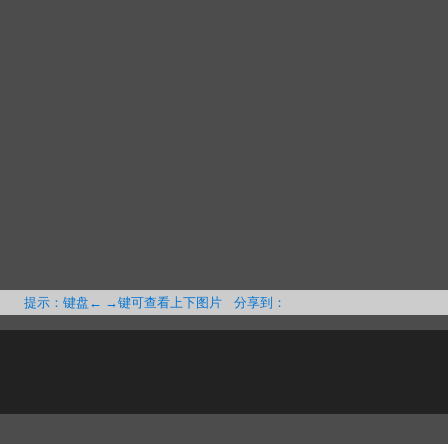
提示：键盘← →键可查看上下图片 分享到：